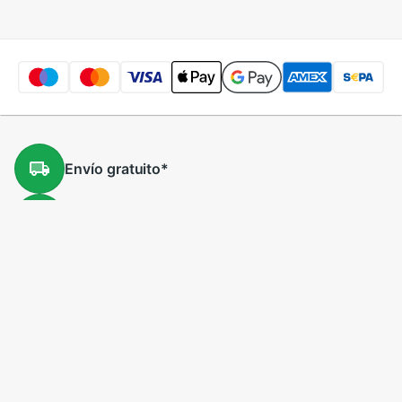
Envío
gratuito
*
Devolución
gratuita
*
Precios
bajos
5 millones
productos