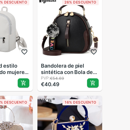
6% DESCUENTO
26% DESCUENTO
 estilo
Bandolera de piel
ido mujeres
sintética con Bola de
hila simple
Pelo para mujer, Bolso
PVP:
€54.69
€40.49
rón señoras
pequeño de , a la
aje
 mochilas
5% DESCUENTO
16% DESCUENTO