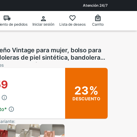
Atención 24/7
ento de pedidos
Lista de deseos
Carrito
Iniciar sesión
eño Vintage para mujer, bolso para
oleras de piel sintética, bandolera
ro con cordón para chicas
es
59
23%
DESCUENTO
to
*
ariante: