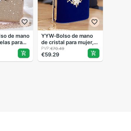
lso de mano
YYW-Bolso de mano
elas para
de cristal para mujer,
hette de
bolsa de noche,
PVP:
€70.49
€59.29
ntoso,
bandolera, de boda,
a boda,
cadena de de