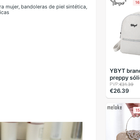
1
 mujer, bandoleras de piel sintética,
icas
YBYT brand
preppy sól
kawaii moc
PVP:
€31.39
€26.39
lychee pat
bolsa de vi
estudiante
1
escolares