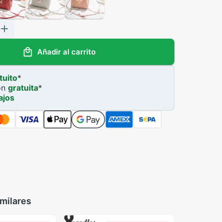
Añadir al carrito
tuito
*
ón
gratuita
*
ajos
milares