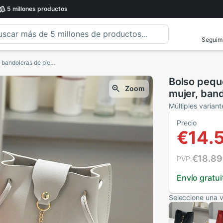
5 millones
productos
Seguimi
Bolso pequeño Vintage para mujer, bolso para mujer, bandoleras de piel sintética, bandolera de mensajero con cordón para chicas
Bolso pequ
Zoom
mujer, band
de mensaje
Múltiples variant
Precio
€14.
€18.89
PVP:
Envío gratui
Seleccione una v