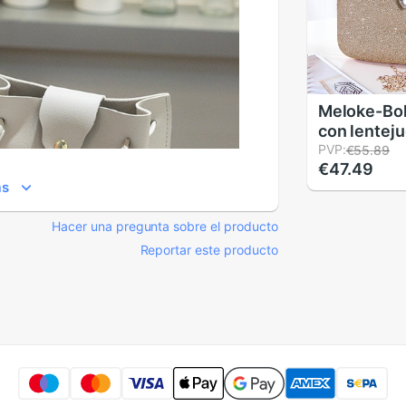
Meloke-Bo
con lenteju
mujer, poc
PVP:
€55.89
€47.49
noche oste
ás
dorado, par
MN2019
Hacer una pregunta sobre el producto
Reportar este producto