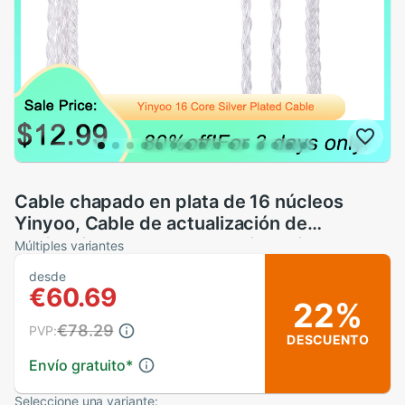
Cable chapado en plata de 16 núcleos
Yinyoo, Cable de actualización de
2,5/3,5/4,4mm con MMCX/2PIN/QDC para
Múltiples variantes
BLON BL-01 BL-03 KZ ZAX ASX EDX TRN
desde
V90S
€60.69
22%
€78.29
PVP:
DESCUENTO
Envío gratuito
*
Seleccione una variante: