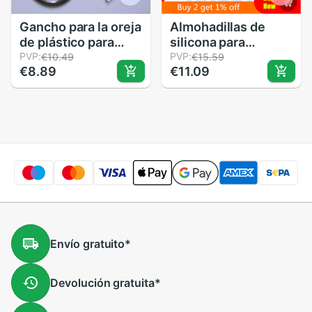
Gancho para la oreja
Almohadillas de
de plástico para
silicona para
auriculares,
PVP:
auriculares,
PVP:
€10.49
€15.59
€8.89
€11.09
accesorio duradero
almohadillas para
de 6mm, color
los oídos,
blanco y negro,
almohadillas para
reemplazo de
los auriculares, Set
gancho para la
de 12 pares (S/M/L)
oreja, 10 unidades
Envío
gratuito
*
Devolución
gratuita
*