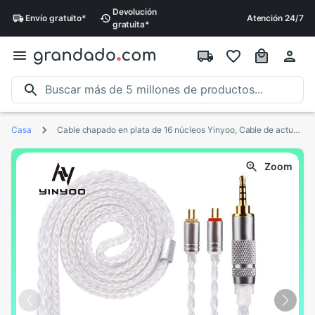
Devolución
Envío
gratuito
*
Atención 24/7
gratuita
*
Casa
Cable chapado en plata de 16 núcleos Yinyoo, Cable de actualización de 2,5/3,5/4,4mm con MMCX/2PIN/QDC para BLON BL-01 BL-03 KZ ZAX ASX EDX TRN V90S
Zoom